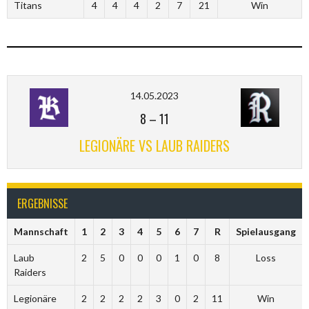
Titans
4
4
4
2
7
21
Win
14.05.2023
8
–
11
LEGIONÄRE VS LAUB RAIDERS
ERGEBNISSE
Mannschaft
1
2
3
4
5
6
7
R
Spielausgang
Laub
2
5
0
0
0
1
0
8
Loss
Raiders
Legionäre
2
2
2
2
3
0
2
11
Win