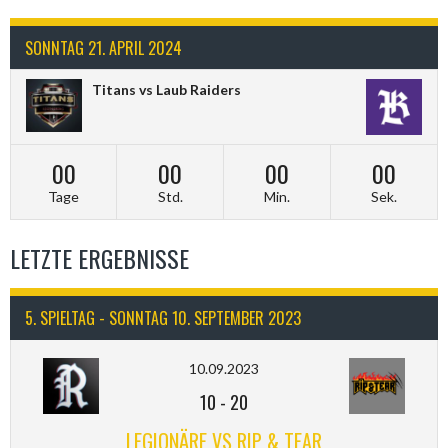
SONNTAG 21. APRIL 2024
Titans vs Laub Raiders
00
00
00
00
Tage
Std.
Min.
Sek.
LETZTE ERGEBNISSE
5. SPIELTAG - SONNTAG 10. SEPTEMBER 2023
10.09.2023
10
-
20
LEGIONÄRE VS RIP & TEAR