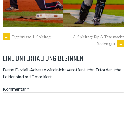
ARTIKEL-
←
Ergebnisse 1. Spieltag
3. Spieltag: Rip & Tear macht
Boden gut
→
NAVIGATION
EINE UNTERHALTUNG BEGINNEN
Deine E-Mail-Adresse wird nicht veröffentlicht.
Erforderliche
Felder sind mit
*
markiert
Kommentar
*