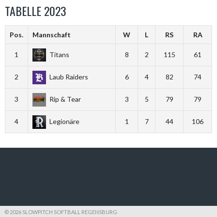
TABELLE 2023
Pos.
Mannschaft
W
L
RS
RA
1
Titans
8
2
115
61
2
Laub Raiders
6
4
82
74
3
Rip & Tear
3
5
79
79
4
Legionäre
1
7
44
106
© 2026 SLOWPITCH SOFTBALL REGENSBURG