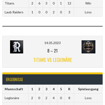
Titans
2
6
3
0
1
12
Win
Laub Raiders
1
0
0
2
0
3
Loss
14.05.2023
8
–
21
TITANS VS LEGIONÄRE
ERGEBNISSE
Mannschaft
1
2
3
4
5
R
Spielausgang
Legionäre
2
0
2
4
0
8
Loss