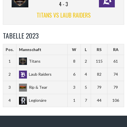
4
-
3
TITANS VS LAUB RAIDERS
TABELLE 2023
Pos.
Mannschaft
W
L
RS
RA
1
Titans
8
2
115
61
2
Laub Raiders
6
4
82
74
3
Rip & Tear
3
5
79
79
4
Legionäre
1
7
44
106