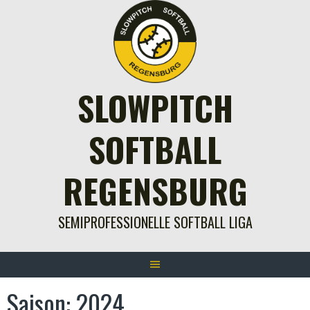
Springe
zum
Inhalt
SLOWPITCH
SOFTBALL
REGENSBURG
SEMIPROFESSIONELLE SOFTBALL LIGA
Saison:
2024